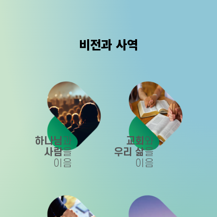
비전과 사역
하나님
과
교회
와
사람
을
우리 삶
을
이음
이음