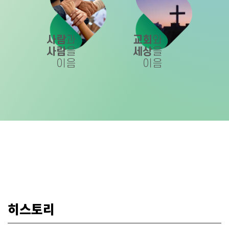
사람
과
교회
와
사람
을
세상
을
이음
이음
히스토리