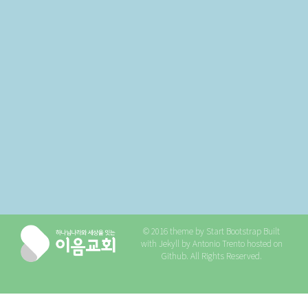
© 2016 theme by
Start Bootstrap
Built
with
Jekyll
by
Antonio Trento
hosted on
Github
. All Rights Reserved.