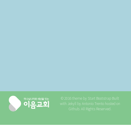
© 2016 theme by
Start Bootstrap
Built
with
Jekyll
by
Antonio Trento
hosted on
Github
. All Rights Reserved.