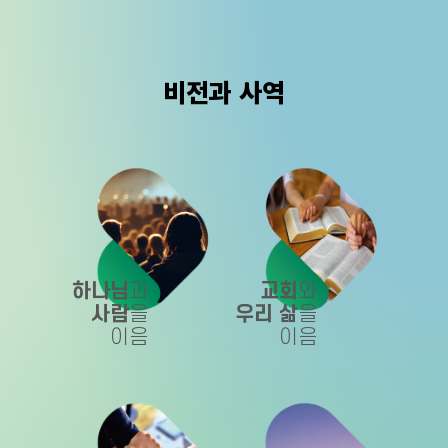
비전과 사역
하나님
과
교회
와
사람
을
우리 삶
을
이음
이음