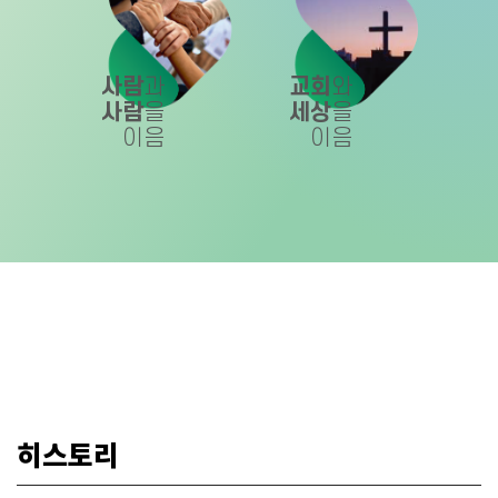
사람
과
교회
와
사람
을
세상
을
이음
이음
히스토리