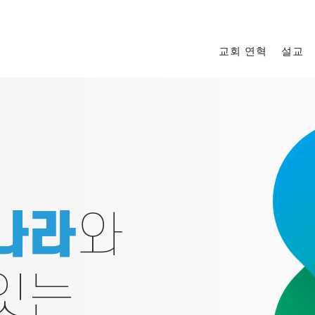
교회 연혁
설교
나라
와
잇는