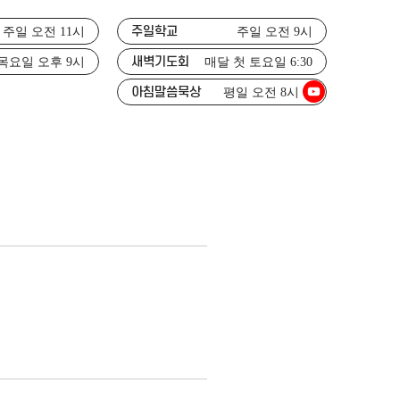
주일학교
주일 오전 11시
주일 오전 9시
새벽기도회
목요일 오후 9시
매달 첫 토요일 6:30
아침말씀묵상
평일 오전 8시