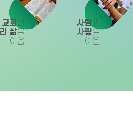
교회
와
사람
과
리 삶
을
사람
을
이음
이음