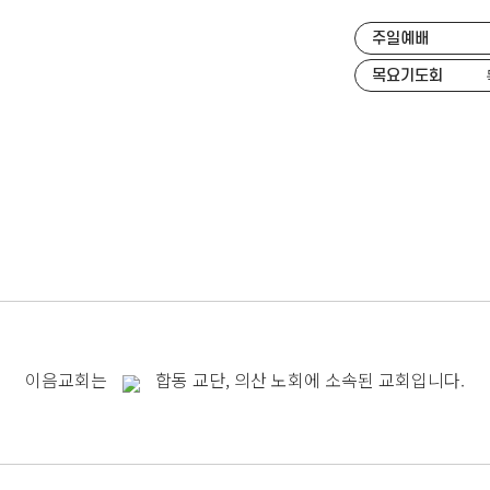
주일예배
목요기도회
이음교회는
합동 교단, 의산 노회에 소속된 교회입니다.