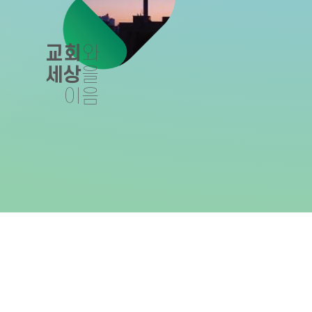
교회
와
세상
을
이음