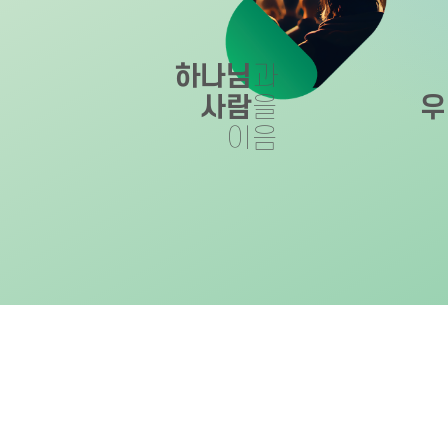
하나님
과
사람
을
우
이음