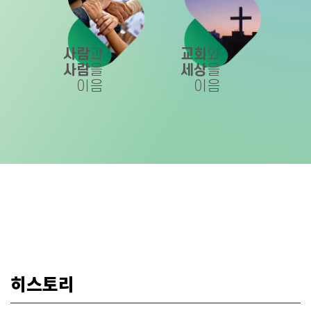
사람
과
교회
와
사람
을
세상
을
이음
이음
히스토리