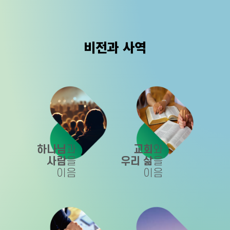
비전과 사역
하나님
과
교회
와
사람
을
우리 삶
을
이음
이음