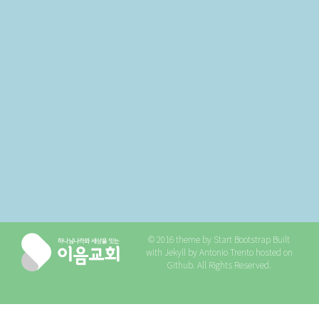
© 2016 theme by
Start Bootstrap
Built
with
Jekyll
by
Antonio Trento
hosted on
Github
. All Rights Reserved.