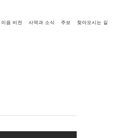
이음 비전
사역과 소식
주보
찾아오시는 길