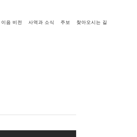
이음 비전
사역과 소식
주보
찾아오시는 길