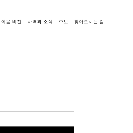
이음 비전
사역과 소식
주보
찾아오시는 길