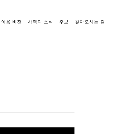
이음 비전
사역과 소식
주보
찾아오시는 길