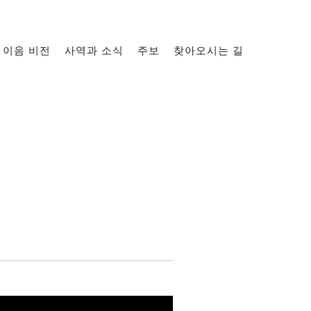
이음 비전
사역과 소식
주보
찾아오시는 길