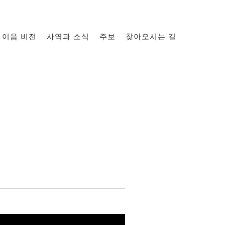
이음 비전
사역과 소식
주보
찾아오시는 길