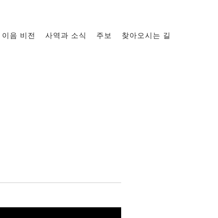
이음 비전
사역과 소식
주보
찾아오시는 길