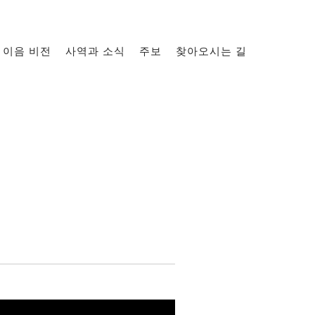
이음 비전
사역과 소식
주보
찾아오시는 길