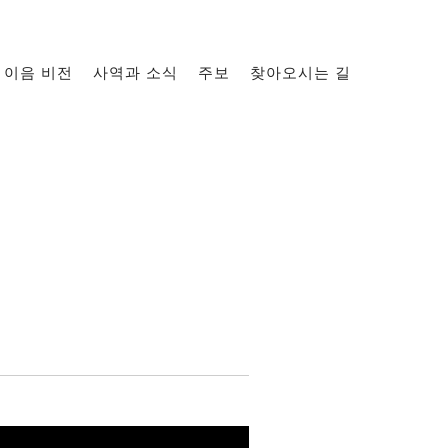
이음 비전
사역과 소식
주보
찾아오시는 길