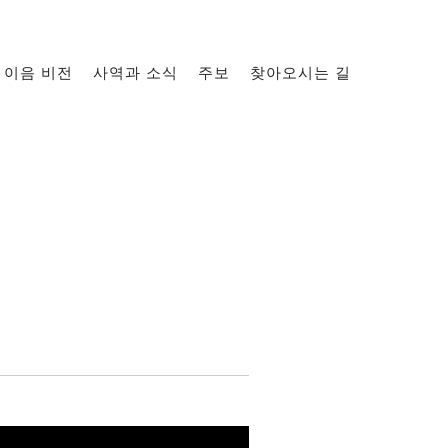
이음 비전
사역과 소식
주보
찾아오시는 길