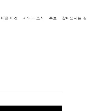
이음 비전
사역과 소식
주보
찾아오시는 길