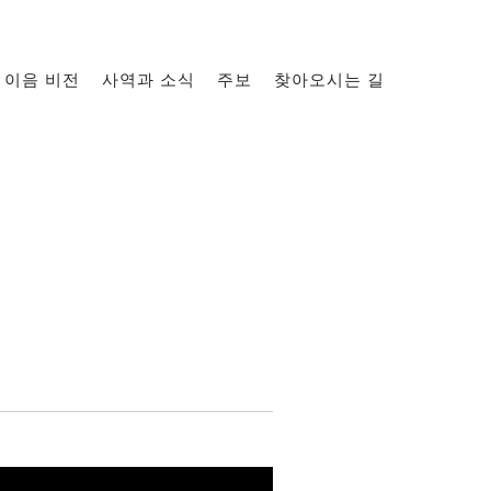
이음 비전
사역과 소식
주보
찾아오시는 길