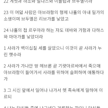
22 게셋과 하소와 빌다스와 이들랍과 브두엘이라
23 이 여덟 사람은 아브라함의 형제 나홀의 아내 밀가의
소생이며 브두엘은 리브가를 낳았고
24 나홀의 첩 르우마라 하는 자도 데바와 가함과 다하스
와 마아가를 낳았더라
1 사라가 백이십칠 세를 살았으니 이것이 곧 사라가 누
린 햇수라
2 사라가 가나안 땅 헤브론 곧 기럇아르바에서 죽으매
아브라함이 들어가서 사라를 위하여 슬퍼하며 애통하다
가
3 그 시신 앞에서 일어나 나가서 헷 족속에게 말하여 이
르되
4 나는 당신들 중에 나그네요 거류하는 자이니 당신들