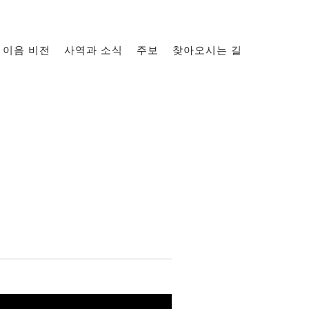
이음 비전
사역과 소식
주보
찾아오시는 길