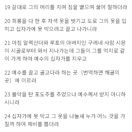
19 갈대로 그의 머리를 치며 침을 뱉으며 꿇어 절하더라
20 희롱을 다 한 후 자색 옷을 벗기고 도로 그의 옷을 입
히고 십자가에 못 박으려고 끌고 나가니라
21 마침 알렉산더와 루포의 아버지인 구레네 사람 시몬
이 시골로부터 와서 지나가는데 그들이 그를 억지로 같
이 가게 하여 예수의 십자가를 지우고
22 예수를 끌고 골고다라 하는 곳（번역하면 해골의
곳）에 이르러
23 몰약을 탄 포도주를 주었으나 예수께서 받지 아니하
시니라
24 십자가에 못 박고 그 옷을 나눌새 누가 어느 것을 가
질까 하여 제비를 뽑더라