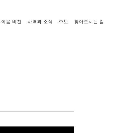
이음 비전
사역과 소식
주보
찾아오시는 길